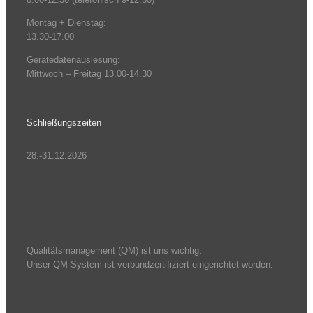
Montag + Dienstag:
13.30-17.00
Gerätedatenauslesung:
Mittwoch – Freitag 13.00-14.30
Schließungszeiten
28.-31.12.2026
Qualitätsmanagement (QM) ist uns wichtig.
Unser QM-System ist verbundzertifiziert eingerichtet worden.