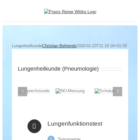
Zum
Inhalt
springen
Lungenheilkunde
Christian Behrends
2020-01-23T11:18:16+01:00
Lungenheilkunde (Pneumologie)
Lungenfunktionstest
Spirometrie